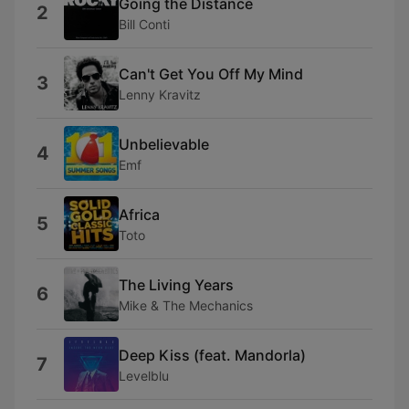
Going the Distance
2
Bill Conti
Can't Get You Off My Mind
3
Lenny Kravitz
Unbelievable
4
Emf
Africa
5
Toto
The Living Years
6
Mike & The Mechanics
Deep Kiss (feat. Mandorla)
7
Levelblu