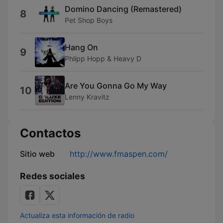
Domino Dancing (Remastered)
8
Pet Shop Boys
Hang On
9
Phlipp Hopp & Heavy D
Are You Gonna Go My Way
10
Lenny Kravitz
Contactos
Sitio web
http://www.fmaspen.com/
Redes sociales
Actualiza esta información de radio