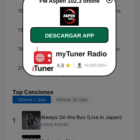
FM Aspen 102.3 online
10:00 - 13:00
Conexión Aspen - Mariano
Gonzalez
13:00 - 19:00
Mundo Aspen - Matías
DESCARGAR APP
Berlín
19:00 - 21:00
Regreso Aspen - Federico
Gentile
21:00 - 00:00
Aspen Night - Federico
Gentile
Top Canciones
Últimos 7 días
Últimos 30 días
Always On the Run (Live in Japan)
1
Lenny Kravitz