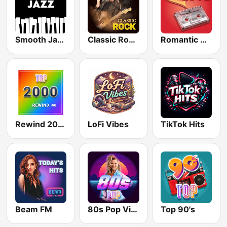
Smooth Jazz - Groov
Classic Rock Station
Romantic Vibes
Rewind 2000's
LoFi Vibes
TikTok Hits
Beam FM
80s Pop Vibes
Top 90's