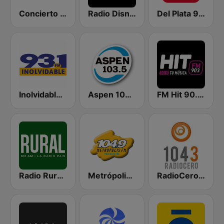
Concierto Punta 95.1 FM
Radio Disney Uruguay
Del Plata 95.5
Inolvidable 93.1 FM
Aspen 103.5 FM
FM Hit 90.3 FM
Radio Rural 610 AM
Metrópolis 104.9 FM
RadioCero 104.3