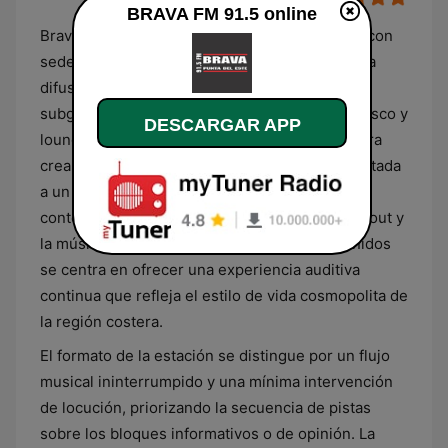
BRAVA FM 91.5 online
Brava FM 91.5 es una emisora radial uruguaya con
sede en Punta del Este que se especializa en la
difusión de música electrónica, abarcando
subgéneros como el house, deep house, nu-disco y
DESCARGAR APP
lounge. Su propuesta sonora está diseñada para
crear una atmósfera sofisticada y rítmica, orientada
a un público que busca tendencias musicales
contemporáneas dentro del espectro del chill-out y
la música de club. La curaduría de sus contenidos
se centra en ofrecer una experiencia auditiva
continua que refleja el estilo de vida cosmopolita de
la región costera.
El formato de la estación se distingue por un flujo
musical ininterrumpido y una mínima intervención
de locución, priorizando la secuencia de pistas
sobre los bloques informativos o de opinión. La