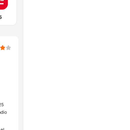
5
25
adio
 el