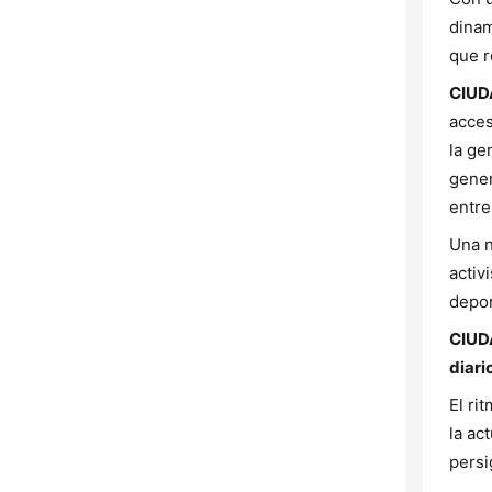
dinam
que r
CIUD
acces
la ge
gener
entre
Una n
activ
depor
CIUDA
diario
El ri
la ac
persi