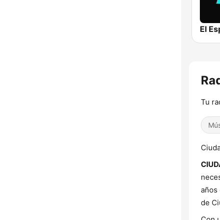
Rad
Tu ra
Mús
Ciud
CIUD
neces
años 
de Ci
Con u