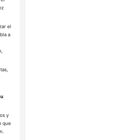
ez
ar el
bla a
o,
tas,
tu
ños y
n que
n.