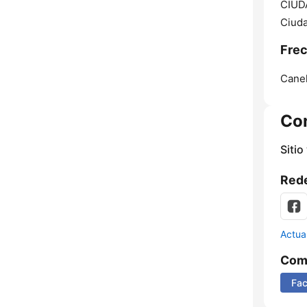
CIUDA
Ciuda
Frec
Cane
Co
Sitio
Rede
Actua
Comp
Fa