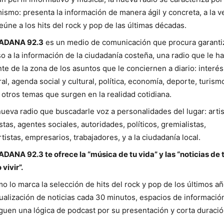
ismo: presenta la información de manera ágil y concreta, a la v
eúne a los hits del rock y pop de las últimas décadas.
ADANA 92.3
es un medio de comunicación que procura garantiz
o a la información de la ciudadanía costeña, una radio que le ha
nte de la zona de los asuntos que le conciernen a diario: interés
al, agenda social y cultural, política, economía, deporte, turism
 otros temas que surgen en la realidad cotidiana.
ueva radio que buscadarle voz a personalidades del lugar: artis
istas, agentes sociales, autoridades, políticos, gremialistas,
tistas, empresarios, trabajadores, y a la ciudadanía local.
DANA 92.3 te ofrece la “música de tu vida” y las “noticias de 
 vivir”.
tmo lo marca la selección de hits del rock y pop de los últimos a
tualización de noticias cada 30 minutos, espacios de informació
guen una lógica de podcast por su presentación y corta duració