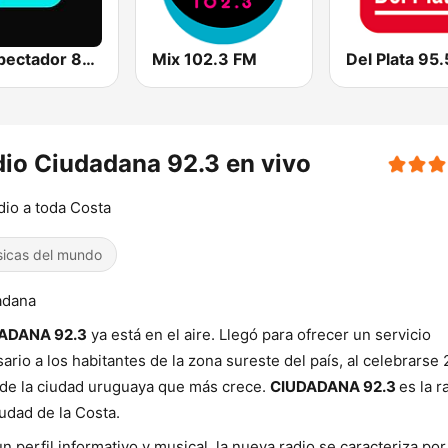
El Espectador 810 AM
Mix 102.3 FM
Del Plata 95.
io Ciudadana 92.3 en vivo
dio a toda Costa
icas del mundo
adana
ADANA 92.3
ya está en el aire. Llegó para ofrecer un servicio
ario a los habitantes de la zona sureste del país, al celebrarse 
de la ciudad uruguaya que más crece.
CIUDADANA 92.3
es la r
udad de la Costa.
n perfil informativo y musical, la nueva radio se caracteriza por