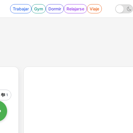
Trabajar
Gym
Dormir
Relajarse
Viaje
1