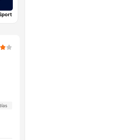
Sport
días