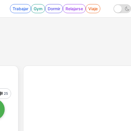
Trabajar
Gym
Dormir
Relajarse
Viaje
25