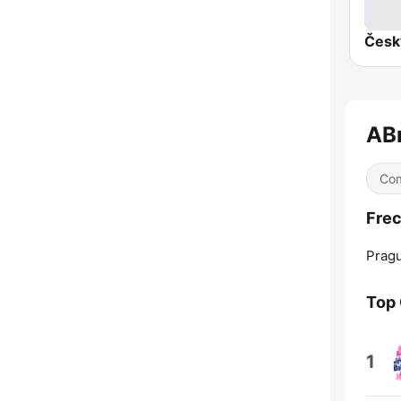
AB
Co
Frec
Prag
Top
1