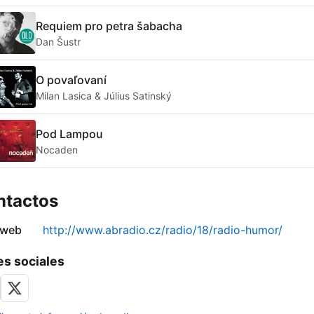
Requiem pro petra šabacha
Dan Šustr
O povaľovaní
Milan Lasica & Július Satinský
Pod Lampou
Nocaden
ntactos
 web
http://www.abradio.cz/radio/18/radio-humor/
s sociales