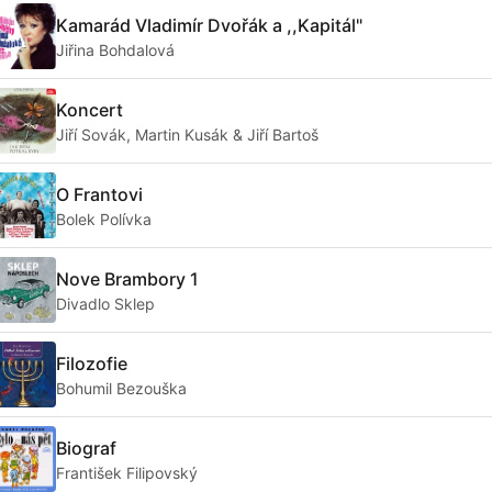
Kamarád Vladimír Dvořák a ,,Kapitál"
Jiřina Bohdalová
Koncert
Jiří Sovák, Martin Kusák & Jiří Bartoš
O Frantovi
Bolek Polívka
Nove Brambory 1
Divadlo Sklep
Filozofie
Bohumil Bezouška
Biograf
František Filipovský