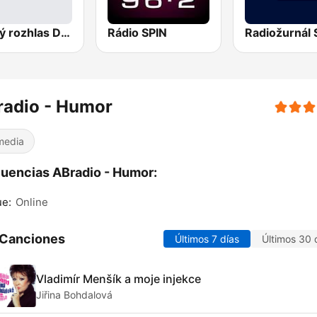
Český rozhlas Dvojka
Rádio SPIN
Radiožurnál 
radio - Humor
media
uencias ABradio - Humor:
ue:
Online
 Canciones
Últimos 7 días
Últimos 30 
Vladimír Menšík a moje injekce
Jiřina Bohdalová