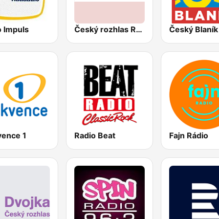
o Impuls
Český rozhlas Radiožurnál
Český Blaník
vence 1
Radio Beat
Fajn Rádio