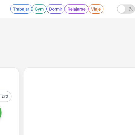
Trabajar
Gym
Dormir
Relajarse
Viaje
273