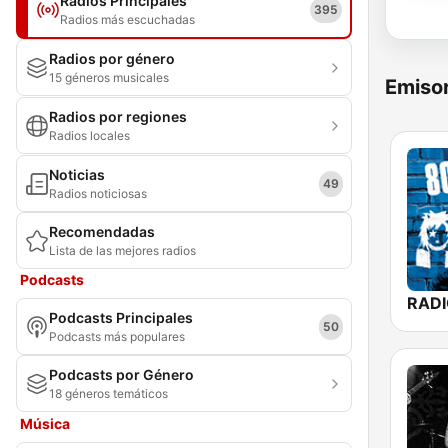
Radios Principales
395
Radios más escuchadas
Radios por género
15 géneros musicales
Emisor
Radios por regiones
Radios locales
Noticias
49
Radios noticiosas
Recomendadas
Lista de las mejores radios
Podcasts
Podcasts Principales
50
Podcasts más populares
Podcasts por Género
18 géneros temáticos
Música