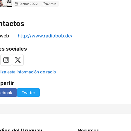
10 Nov 2022
67 min
ntactos
 web
http://www.radiobob.de/
s sociales
liza esta información de radio
artir
cebook
Twitter
dios del Uruguay
Recursos