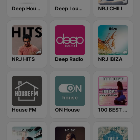
Deep House Ibiza
Deep Lounge
NRJ CHILL
NRJ HITS
Deep Radio
NRJ IBIZA
House FM
ON House
100 BEST Ibiza Deep House