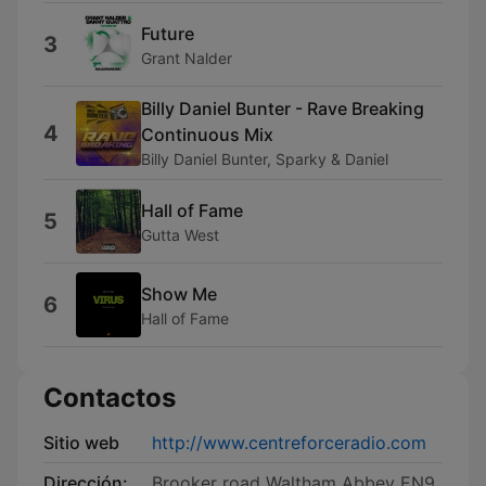
Future
3
Grant Nalder
Billy Daniel Bunter - Rave Breaking
4
Continuous Mix
Billy Daniel Bunter, Sparky & Daniel
Hall of Fame
5
Gutta West
Show Me
6
Hall of Fame
Contactos
Sitio web
http://www.centreforceradio.com
Dirección:
Brooker road Waltham Abbey EN9