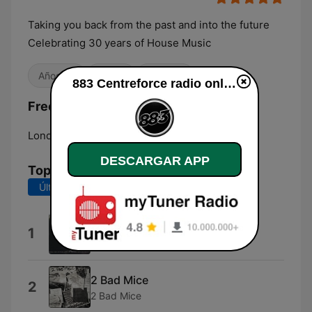
Taking you back from the past and into the future
Celebrating 30 years of House Music
Años 80
House
Años 90
883 Centreforce radio online
Frecuencias 883 Centreforce radio:
London:
DAB
DESCARGAR APP
Top Canciones
Últimos 7 días
Últimos 30 días
Four
1
Driving Forward
2 Bad Mice
2
2 Bad Mice