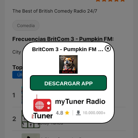
The Best of British Comedy Radio 24/7
Comedia
Frecuencias BritCom 3 - Pumpkin FM:
BritCom 3 - Pumpkin FM online
City of London:
Online
Top Canciones
Últimos 7 días
Últimos 30 días
DESCARGAR APP
Blast From the Past
1
Blast From the Past
This Song Is For You
2
Stay Tuned