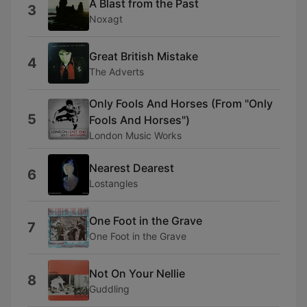
A Blast from the Past
3
Noxagt
Great British Mistake
4
The Adverts
Only Fools And Horses (From "Only
5
Fools And Horses")
London Music Works
Nearest Dearest
6
Lostangles
One Foot in the Grave
7
One Foot in the Grave
Not On Your Nellie
8
Guddling