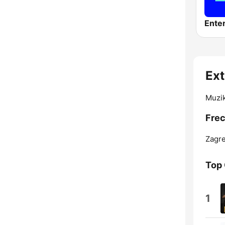
Ente
Ext
Muzik
Frec
Zagre
Top
1