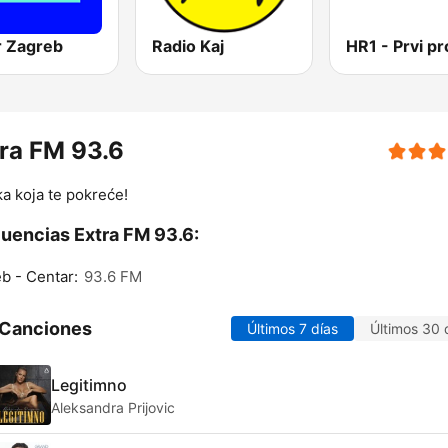
r Zagreb
Radio Kaj
ra FM 93.6
a koja te pokreće!
uencias Extra FM 93.6:
b - Centar:
93.6 FM
 Canciones
Últimos 7 días
Últimos 30 
Legitimno
Aleksandra Prijovic