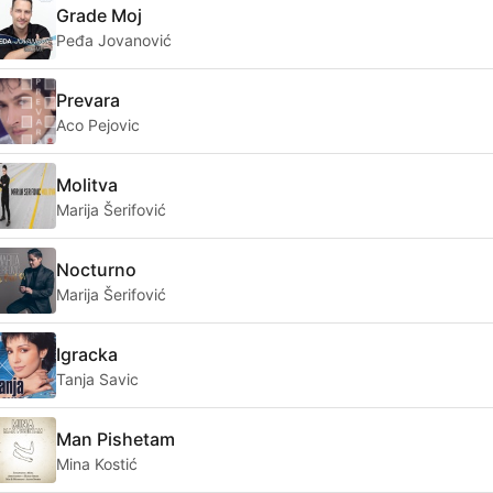
Grade Moj
Peđa Jovanović
Prevara
Aco Pejovic
Molitva
Marija Šerifović
Nocturno
Marija Šerifović
Igracka
Tanja Savic
Man Pishetam
Mina Kostić