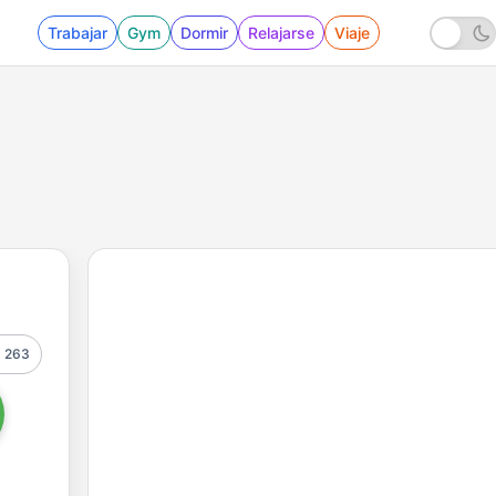
Trabajar
Gym
Dormir
Relajarse
Viaje
263