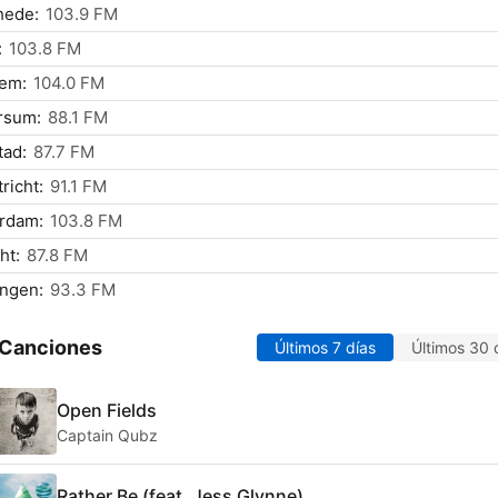
hede:
103.9 FM
:
103.8 FM
lem:
104.0 FM
rsum:
88.1 FM
tad:
87.7 FM
richt:
91.1 FM
rdam:
103.8 FM
ht:
87.8 FM
ingen:
93.3 FM
 Canciones
Últimos 7 días
Últimos 30 
Open Fields
Captain Qubz
Rather Be (feat. Jess Glynne)