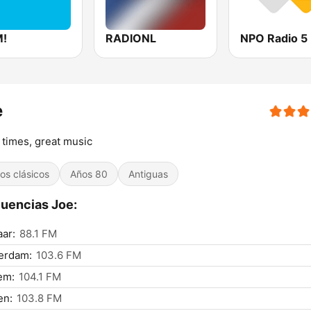
!
RADIONL
NPO Radio 5
e
times, great music
tos clásicos
Años 80
Antiguas
uencias Joe:
ar:
88.1 FM
erdam:
103.6 FM
em:
104.1 FM
n:
103.8 FM