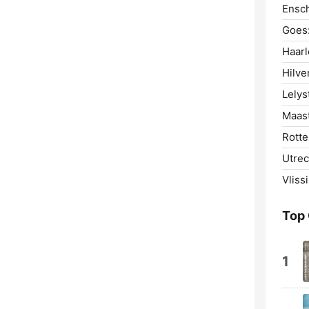
Ensc
Goes
Haar
Hilve
Lelys
Maast
Rotte
Utrec
Vliss
Top
1