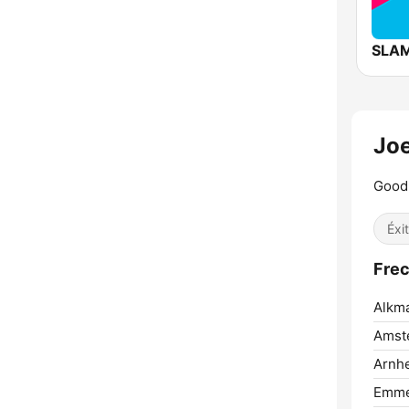
SLAM
Jo
Good 
Éxi
Frec
Alkma
Amst
Arnh
Emme