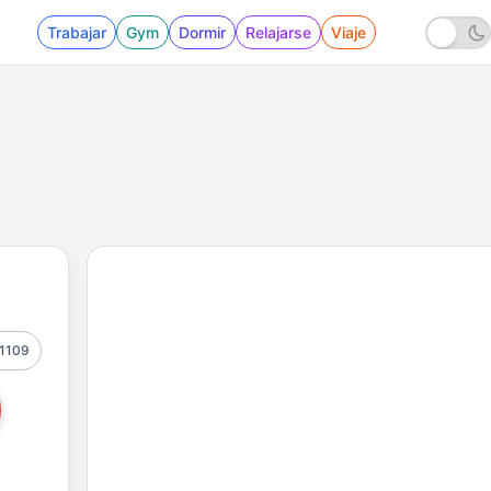
Trabajar
Gym
Dormir
Relajarse
Viaje
1109