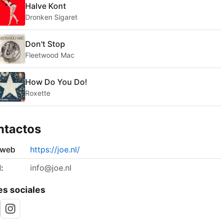
Halve Kont
Dronken Sigaret
Don't Stop
Fleetwood Mac
How Do You Do!
Roxette
ntactos
 web
https://joe.nl/
:
info@joe.nl
s sociales