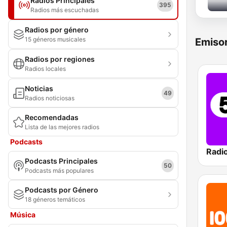
Radios Principales
395
Radios más escuchadas
Radios por género
15 géneros musicales
Emisor
Radios por regiones
Radios locales
Noticias
49
Radios noticiosas
Recomendadas
Lista de las mejores radios
Podcasts
Radi
Podcasts Principales
50
Podcasts más populares
Podcasts por Género
18 géneros temáticos
Música