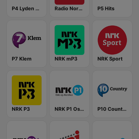
P4 Lyden av Norge
Radio Norge
P5 Hits
P7 Klem
NRK mP3
NRK Sport
NRK P3
NRK P1 Oslo og Akershus
P10 Country