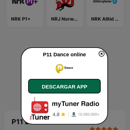
NRK P1+
NRJ Norway
NRK Alltid Nyheter
P11 Dance online
DESCARGAR APP
P11 Dance