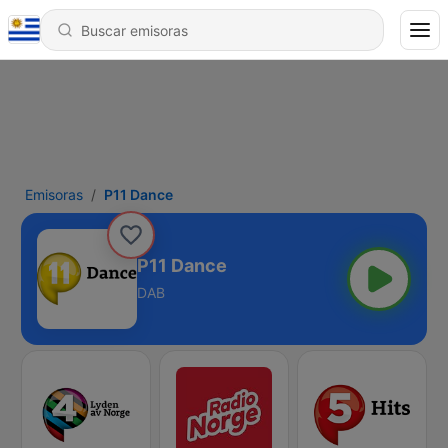
Emisoras
P11 Dance
P11 Dance
DAB