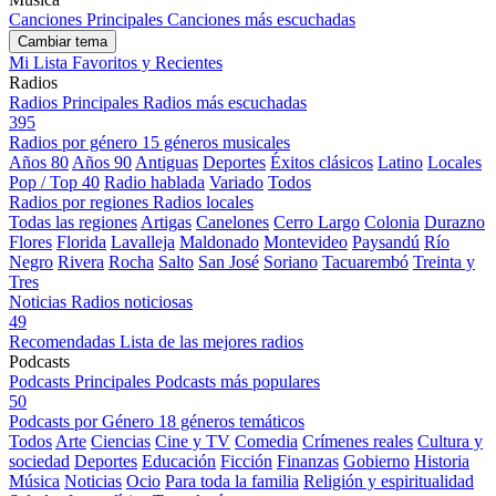
Canciones Principales
Canciones más escuchadas
Cambiar tema
Mi Lista
Favoritos y Recientes
Radios
Radios Principales
Radios más escuchadas
395
Radios por género
15 géneros musicales
Años 80
Años 90
Antiguas
Deportes
Éxitos clásicos
Latino
Locales
Pop / Top 40
Radio hablada
Variado
Todos
Radios por regiones
Radios locales
Todas las regiones
Artigas
Canelones
Cerro Largo
Colonia
Durazno
Flores
Florida
Lavalleja
Maldonado
Montevideo
Paysandú
Río
Negro
Rivera
Rocha
Salto
San José
Soriano
Tacuarembó
Treinta y
Tres
Noticias
Radios noticiosas
49
Recomendadas
Lista de las mejores radios
Podcasts
Podcasts Principales
Podcasts más populares
50
Podcasts por Género
18 géneros temáticos
Todos
Arte
Ciencias
Cine y TV
Comedia
Crímenes reales
Cultura y
sociedad
Deportes
Educación
Ficción
Finanzas
Gobierno
Historia
Música
Noticias
Ocio
Para toda la familia
Religión y espiritualidad