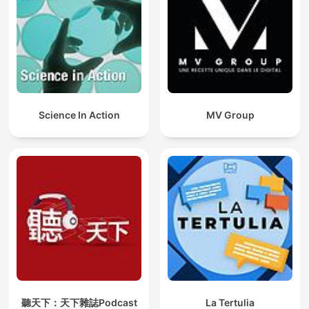
Science In Action
MV Group
聽天下：天下雜誌Podcast
La Tertulia