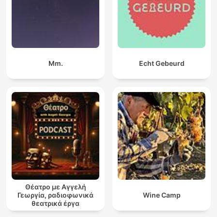
Mm.
Echt Gebeurd
Θέατρο με Αγγελή
Γεωργία, ραδιοφωνικά
Wine Camp
θεατρικά έργα