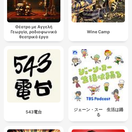
Θέατρο με Αγγελή
Γεωργία, ραδιοφωνικά
Wine Camp
θεατρικά έργα
ジェーン・スー 生活は踊
543電台
る