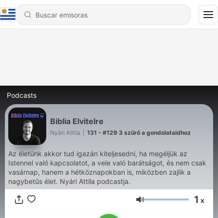
Podcasts
Biblia Elvitelre
Nyári Attila
|
131 - #129 3 szűrő a gondolataidhoz
Az életünk akkor tud igazán kiteljesedni, ha megéljük az
Istennel való kapcsolatot, a vele való barátságot, és nem csak
vasárnap, hanem a hétköznapokban is, miközben zajlik a
nagybetűs élet. Nyári Attila podcastja.
1
x
Volumen