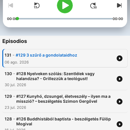
00:00
00:00
Episodios
-
131
#129 3 szűrő a gondolataidhoz
06 ago. 2026
-
130
#128 Nyelveken szólás: Szentlélek vagy
halandzsa? - Grillezzük a teológust!
30 jul. 2026
-
129
#127 Kunyhó, dzsungel, életveszély – ilyen ma a
misszió? – beszélgetés Szimon Gergővel
23 jul. 2026
-
128
#126 Buddhistából baptista - beszélgetés Fülöp
Mogival