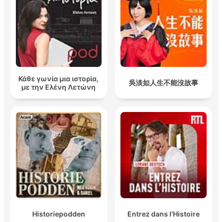
Κάθε γωνία μια ιστορία,
吳淡如人生不能沒故事
με την Ελένη Λετώνη
Historiepodden
Entrez dans l'Histoire