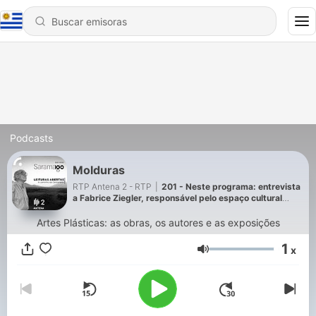
Podcasts
Molduras
RTP Antena 2 - RTP
|
201 - Neste programa: entrevista
a Fabrice Ziegler, responsável pelo espaço cultural
Fábrica Braço de Prata , sobre as exposições que lá se
encontram patentes.
Artes Plásticas: as obras, os autores e as exposições
1
x
Volumen