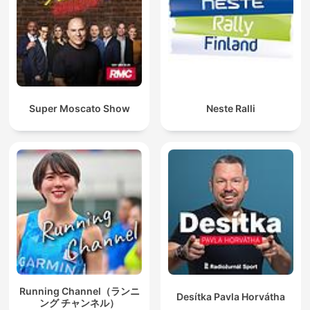
Super Moscato Show
Neste Ralli
Running Channel（ランニ
Desítka Pavla Horvátha
ング チャンネル）