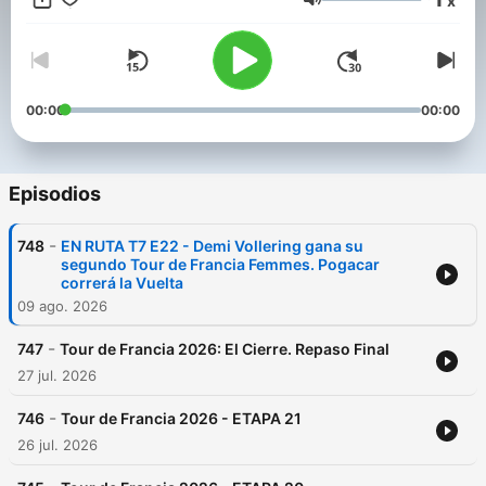
x
(@ciclismoayerhoy), para charlar, para jugar, para divertirte
Volumen
con el ciclismo. Una forma diferente de seguir nuestro deporte
favorito. Twitter e Instagram: @ciclismoayerhoy
00:00
00:00
Episodios
-
748
EN RUTA T7 E22 - Demi Vollering gana su
segundo Tour de Francia Femmes. Pogacar
correrá la Vuelta
09 ago. 2026
-
747
Tour de Francia 2026: El Cierre. Repaso Final
27 jul. 2026
-
746
Tour de Francia 2026 - ETAPA 21
26 jul. 2026