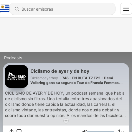
Podcasts
Ciclismo de ayer y de hoy
Ciclismoayerhoy
|
748 - EN RUTA T7 E22 - Demi
Vollering gana su segundo Tour de Francia Femmes.
Pogacar correrá la Vuelta
CICLISMO DE AYER Y DE HOY, un podcast semanal que habla
de ciclismo sin filtros. Una tertulia entre tres apasionados del
ciclismo donde tiene cabida la actualidad, las carreras, el
ciclismo vintage, las entrevistas, donde nos gusta debatir y
sobre todo dar nuestra opinión. A los mandos de las bicicletas:
Jordi Martínez, David Gómez y Miguel Ángel Peláez. Pásate
por nuestra GRUPETA de Telegram para hacer más comunidad
1