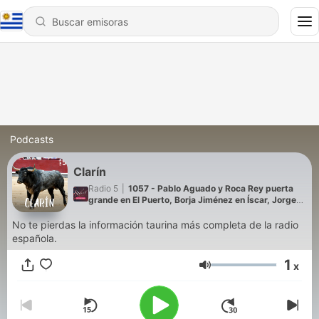
Podcasts
Clarín
Radio 5
|
1057 - Pablo Aguado y Roca Rey puerta
grande en El Puerto, Borja Jiménez en Íscar, Jorge
Oliva gana el Circuito de Novilladas de Castila y
León y Entrevista a César Baltazar, el cirujano que
No te pierdas la información taurina más completa de la radio
salvó la vida en Perú a Jordi Pérez "El Niño de las
española.
Monjas"
1
x
Volumen