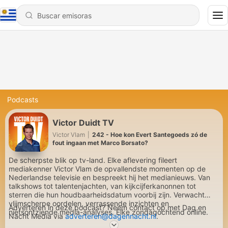
Podcasts
Victor Duidt TV
Victor Vlam
|
242 - Hoe kon Evert Santegoeds zó de
fout ingaan met Marco Borsato?
De scherpste blik op tv-land. Elke aflevering fileert
mediakenner Victor Vlam de opvallendste momenten op de
Nederlandse televisie en bespreekt hij het medianieuws. Van
talkshows tot talentenjachten, van kijkcijferkanonnen tot
sterren die hun houdbaarheidsdatum voorbij zijn. Verwacht
vlijmscherpe oordelen, verrassende inzichten en
Adverteren in deze podcast? Neem contact op met Dag en
nietsontziende media-analyses. Elke zondagochtend online.
Nacht Media via
adverteren@dagennacht.nl
.