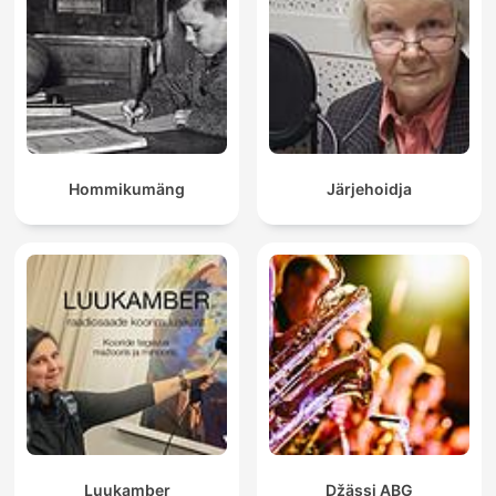
Hommikumäng
Järjehoidja
Luukamber
Džässi ABG