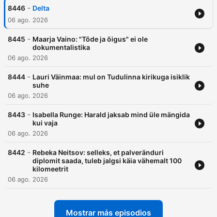
-
8446
Delta
06 ago. 2026
-
8445
Maarja Vaino: "Tõde ja õigus" ei ole
dokumentalistika
06 ago. 2026
-
8444
Lauri Väinmaa: mul on Tudulinna kirikuga isiklik
suhe
06 ago. 2026
-
8443
Isabella Runge: Harald jaksab mind üle mängida
kui vaja
06 ago. 2026
-
8442
Rebeka Neitsov: selleks, et palveränduri
diplomit saada, tuleb jalgsi käia vähemalt 100
kilomeetrit
06 ago. 2026
Mostrar más episodios