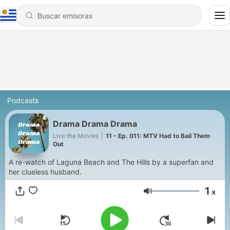
Podcasts
Drama Drama Drama
Live the Movies
|
11 - Ep. 011: MTV Had to Bail Them
Out
A re-watch of Laguna Beach and The Hills by a superfan and
her clueless husband.
1
x
Volumen