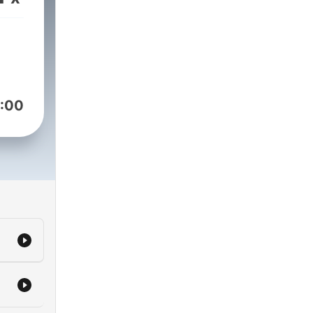
opletown
:00