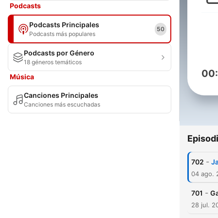
Podcasts
Podcasts Principales
50
Podcasts más populares
Podcasts por Género
18 géneros temáticos
00
Música
Canciones Principales
Canciones más escuchadas
Episod
-
702
J
04 ago.
-
701
Ga
28 jul. 