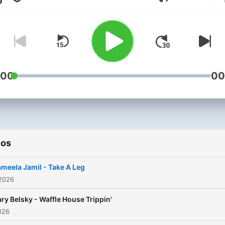
Volumen
Jason Sklar.
www.patreon.com/dumbpe
:00
00
ios
ameela Jamil - Take A Leg
 2026
ry Belsky - Waffle House Trippin'
2026