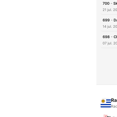
-
700
S
21 jul. 2
-
699
D
14 jul. 2
-
698
C
07 jul. 2
Ra
Rad