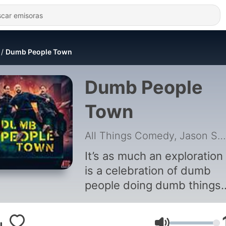
Dumb People Town
Dumb People
Town
All Things Comedy, Jason Sklar, Randy Sklar, Dan Van Kirk
It’s as much an exploration 
is a celebration of dumb
people doing dumb things
(often in Florida). With Dan
Van Kirk, Randy Sklar, and