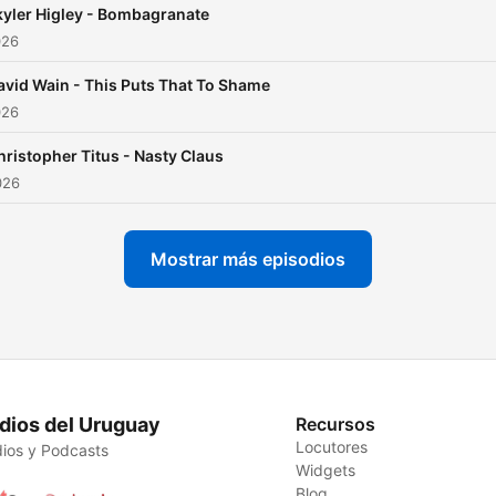
kyler Higley - Bombagranate
026
avid Wain - This Puts That To Shame
026
hristopher Titus - Nasty Claus
026
Mostrar más episodios
dios del Uruguay
Recursos
Locutores
ios y Podcasts
Widgets
Blog