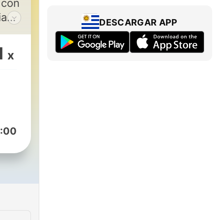
 con
ias
DESCARGAR APP
er
1
x
:00