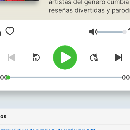
artistas del género cumbia
reseñas divertidas y parod
con la conducción de Mist
Increíble
Volumen
:00
00
ios