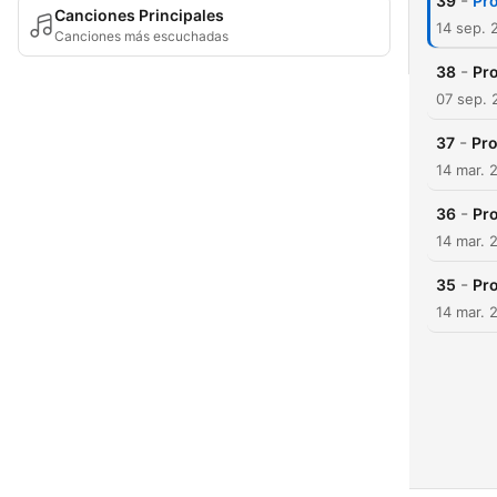
-
39
Pr
Canciones Principales
14 sep. 
Canciones más escuchadas
-
38
Pr
07 sep. 
-
37
Pro
14 mar. 
-
36
Pr
14 mar. 
-
35
Pr
14 mar. 