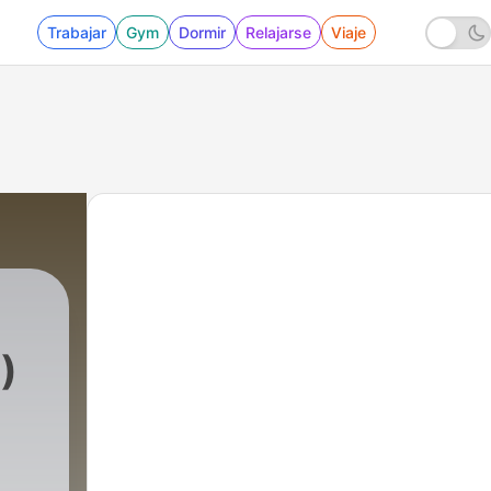
Trabajar
Gym
Dormir
Relajarse
Viaje
)