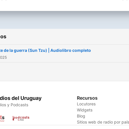
(Disponibles en español e
📚 Nuevos audiolibros cad
inglés.)
semana.
📎 Síguenos en Instagram 
TikTok: @PigeonCasaEditor
ios
Conviértete en un support
rte de la guerra (Sun Tzu) | Audiolibro completo
de este podcast:
2025
https://www.spreaker.com/
arte-de-la-guerra-sun-tzu
-6603676/support
.
dios del Uruguay
Recursos
Locutores
ios y Podcasts
Widgets
Blog
Sitios web de radio por paí