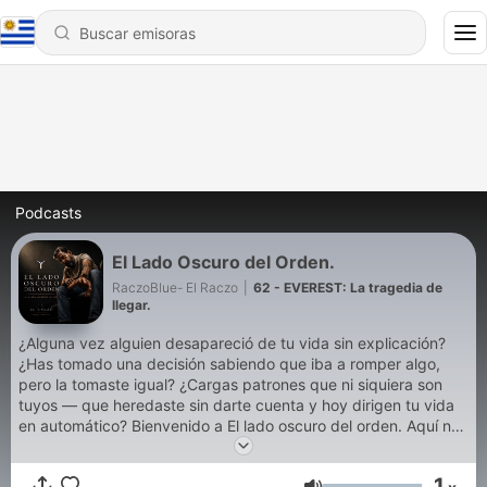
Podcasts
El Lado Oscuro del Orden.
RaczoBlue- El Raczo
|
62 - EVEREST: La tragedia de
llegar.
¿Alguna vez alguien desapareció de tu vida sin explicación?
¿Has tomado una decisión sabiendo que iba a romper algo,
pero la tomaste igual? ¿Cargas patrones que ni siquiera son
tuyos — que heredaste sin darte cuenta y hoy dirigen tu vida
en automático? Bienvenido a El lado oscuro del orden. Aquí no
vengo a darte respuestas masticadas ni frases motivacionales.
Vengo a nombrar lo que casi nadie nombra: los silencios que
1