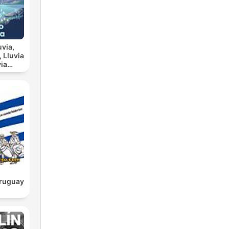
uvia,
ia
scanso
a
Uruguay