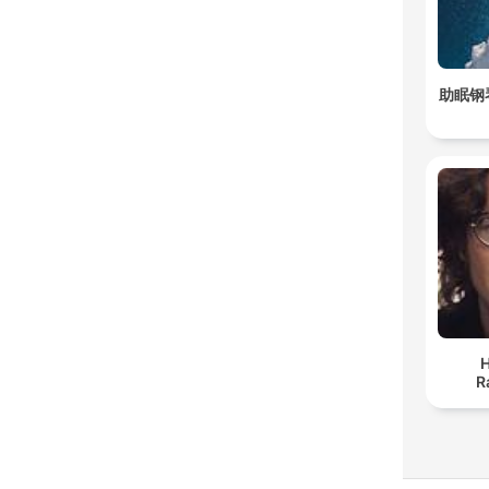
助眠钢
H
R