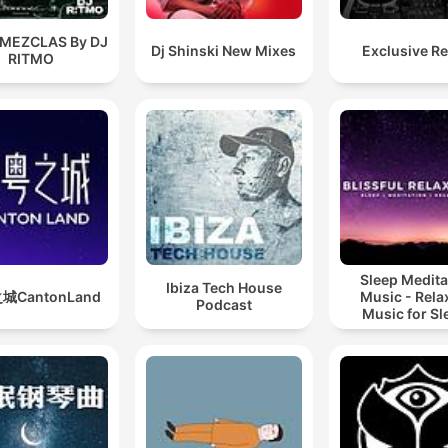
 MEZCLAS By DJ
Dj Shinski New Mixes
Exclusive R
RITMO
Sleep Medita
Ibiza Tech House
城CantonLand
Music - Rela
Podcast
Music for Sl
Meditation
Relaxatio