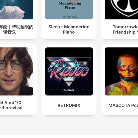
琴曲｜帮助睡眠的
Sleep - Meandering
Tomorrowl
轻音乐
Piano
Friendship 
it Anni '70
RETROMIX
MASCOTA Pod
adiorevival