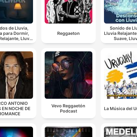
dos de Lluvia,
Sonido de Ll
ia para Dormir,
Reggaeton
Lluvia Relajante, Lluv
lajante, Lluvia
Suave, Lluvia
ia Para
Nocturna, De
Calmar
Con Lluvi
CO ANTONIO
Vevo Reggaetón
S EN NOCHE DE
La Música del 
Podcast
ROMANCE