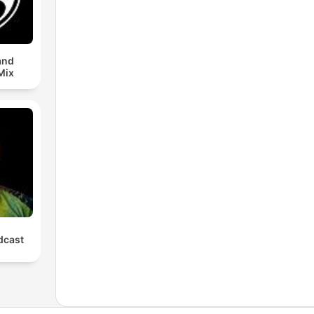
and
Mix
cast