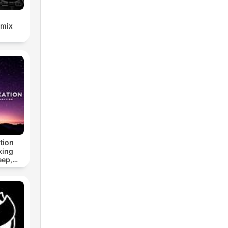
emix
tion
xing
eep,
 &
n