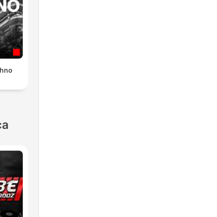
chno
ca