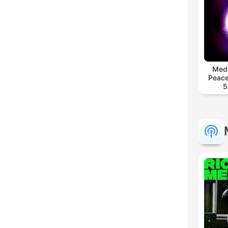
Medi
Peace
5