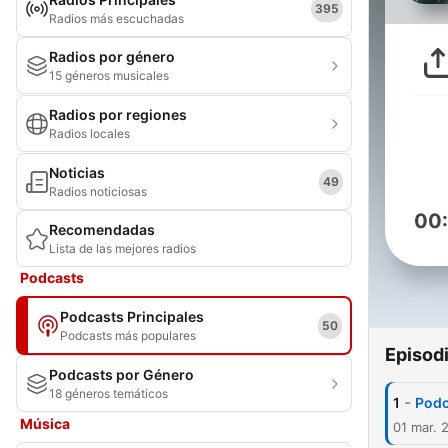
395
Radios más escuchadas
Radios por género
15 géneros musicales
Radios por regiones
Radios locales
Noticias
49
Radios noticiosas
00
Recomendadas
Lista de las mejores radios
Podcasts
Podcasts Principales
50
Podcasts más populares
Episod
Podcasts por Género
18 géneros temáticos
-
1
Podc
Música
01 mar. 