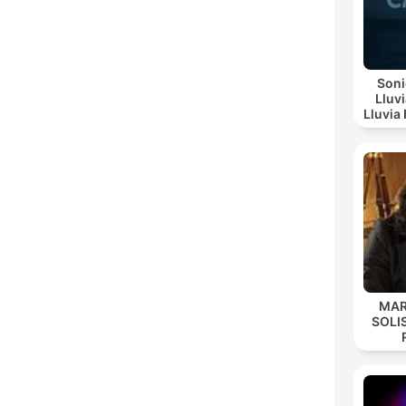
Soni
Lluv
Lluvia Re
Suave, Lluv
MAR
SOLI