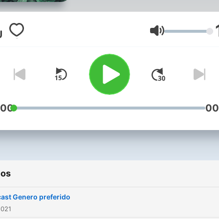
Volumen
:00
00
ios
ast Genero preferido
2021