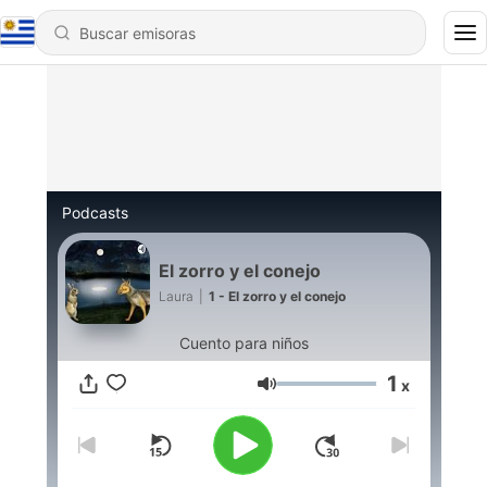
Podcasts
El zorro y el conejo
Laura
|
1 - El zorro y el conejo
Cuento para niños
1
x
Volumen