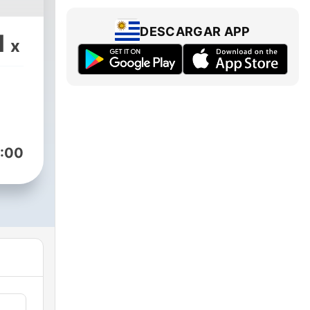
s,
DESCARGAR APP
1
opes
x
:00