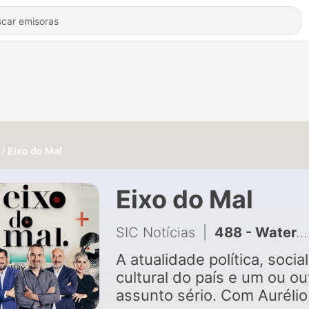
Eixo do Mal
Eixo do Mal
SIC Notícias
|
488 - Watergate à portuguesa ou encenação 'à la' Chega?
A atualidade política, social
cultural do país e um ou ou
assunto sério. Com Aurélio