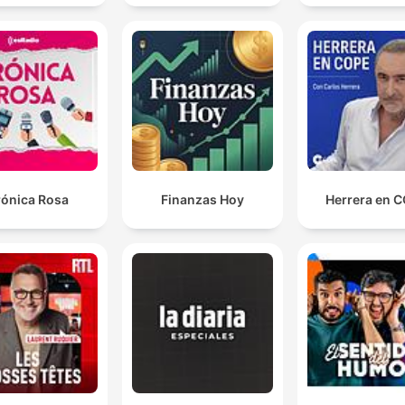
por influências...
00:46:28 · Analisa como regimes autoritários utilizam
influenciadores para manipular a opinião pública e evitar o
escrutínio jornalístico.
rónica Rosa
Finanzas Hoy
Herrera en 