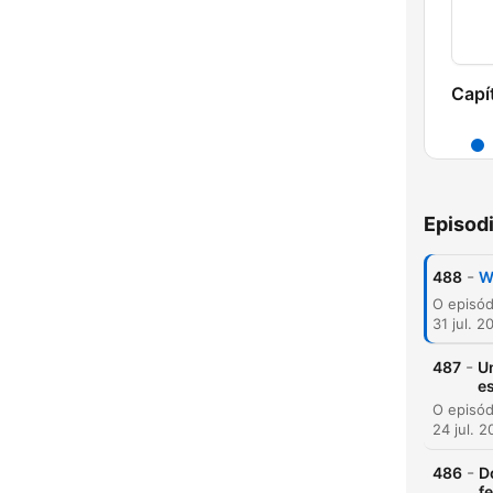
Capí
Episod
-
488
W
31 jul. 2
-
487
U
e
24 jul. 
H
-
486
D
Dest
f