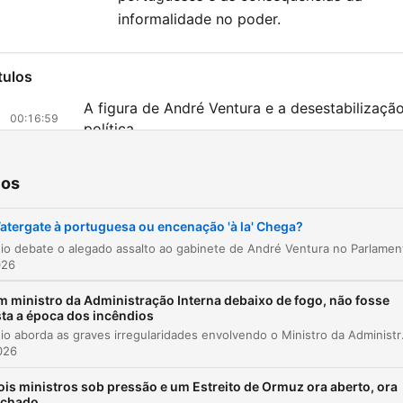
informalidade no poder.
tulos
A figura de André Ventura e a desestabilizaçã
00:16:59
política
O caso dos resíduos perigosos e a gestão de 
00:20:05
Neves
ios
A responsabilidade política de Luís Montenegr
00:33:22
atergate à portuguesa ou encenação 'à la' Chega?
Críticas à ética de Luís Montenegro e o caso 
00:33:42
026
Polícia Judária
Influenciadores, propaganda em Israel e Dr. Fa
m ministro da Administração Interna debaixo de fogo, não fosse
00:45:55
sta a época dos incêndios
O episódio aborda as graves irregularidades envolvendo o Ministro da Administração Interna, Luís Neves, f
Crise de mão de obra e encerramento
00:48:17
2026
az clic en un capítulo para ir directamente a ese momento
ois ministros sob pressão e um Estreito de Ormuz ora aberto, ora
acados
echado