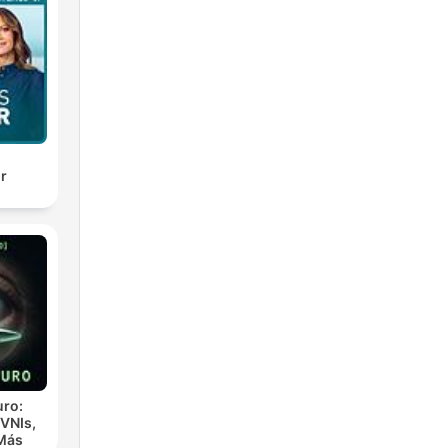
 em
os
ura
ir
ro:
VNIs,
s,
 Más
s