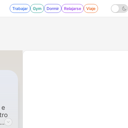
Trabajar
Gym
Dormir
Relajarse
Viaje
 e
tro