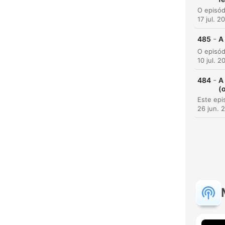
17 jul. 2
-
485
A
10 jul. 2
-
484
A
(
26 jun. 