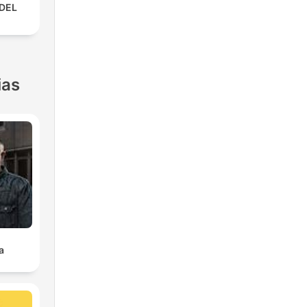
 DEL
ias
a