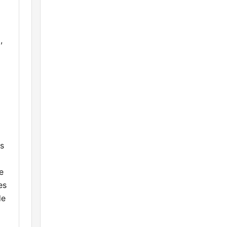
,
m
as
e
es
de