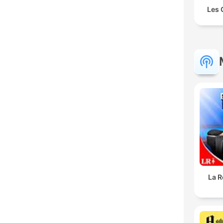
Les 
La R