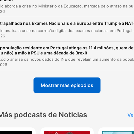
O episódio aborda a crise no Ministério da Educação, marcada pelo atraso na publicação de notas e falhas na digitalização, levantando de
026
está no uso do termo alegadamente, porque se tives
acontecido um assalto, um desarranjo documental e
 trapalhada nos Exames Nacionais e a Europa entre Trump e a NA
qualquer outro grupo parlamentar, o termo
O episódio analisa a crise na correção digital dos exames nacionais em Portugal e a gestão do Ministro da Educação, Fernando Alexandre,
alegadamente não estaria a ser usado e só está a ser
026
usado por se se tratar do gabinete de André Ventura
 população residente em Portugal atinge os 11,4 milhões, quem de
do Chega.
ou não) a mão à PSU e uma década de Brexit
00:01:56 · O comentador Luís Pedro Nunes argumenta que o 
2026
da palavra 'alegadamente' revela um tratamento diferenciado
uma desconfiança específica em relação ao partido Chega.
Mostrar más episodios
a democracia em Portugal está-se a tornar um ato o
um ato de fé, ou um daqueles filmes policiais, sem
budget, sem orçamento, em que o bandido e o políci
passam no ecrã e atrás está uma pessoa a dizer ade
Más podcasts de Noticias
Ve
para a Câmara.
00:12:31 · A comentadora Clara Ferreira Alves utiliza uma