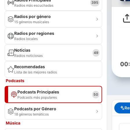
395
Radios más escuchadas
Radios por género
15 géneros musicales
Radios por regiones
Radios locales
Noticias
49
Radios noticiosas
00
Recomendadas
Lista de las mejores radios
Podcasts
Podcasts Principales
50
Podcasts más populares
Re
Podcasts por Género
18 géneros temáticos
Música