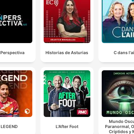
metáfora cinematográfica para descrever a perceção de
precariedade e falta de realismo na política portuguesa atual.
André Ventura conseguiu transformar a política toda
permanência num circo do qual nós já só conseguim
rir.
00:19:20 · A locutora descreve como as ações de André Vent
 Perspectiva
Historias de Asturias
C dans l'a
alteraram o debate político para um nível de entretenimento e
descredibilização.
Quando o Luís Montenegro foi reeleito com base na
Spinum Viva, a República, do ponto de vista ético,
morreu.
00:33:55 · O locutor expressa uma visão crítica sobre a
integridade ética da atual governação portuguesa.
Mundo Oscu
LEGEND
L'After Foot
Paranormal, O
A estratégia dos autoritários tem sido, em vários sítio
Críptidos y
a Arábia Saudita fez o mesmo, substituir os jornalista