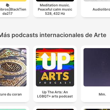
📚
Meditation music.
ibros|BlackTien
Peaceful calm music
Audiolibr
da217
528, 432 Hz
Más podcasts internacionales de Arte
Up The Arts: An
ture du coran
Mm.
LGBQT+ arts podcast