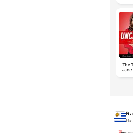
The T
Jane 
Ra
Rad