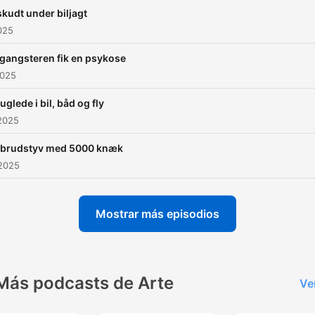
kudt under biljagt
2025
gangsteren fik en psykose
2025
glede i bil, båd og fly
2025
dbrudstyv med 5000 knæk
 2025
Mostrar más episodios
Más podcasts de Arte
Ve