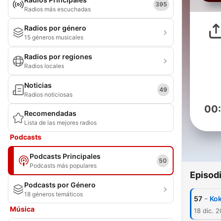
395
Radios más escuchadas
Radios por género
15 géneros musicales
Radios por regiones
Radios locales
Noticias
49
Radios noticiosas
00
Recomendadas
Lista de las mejores radios
Podcasts
Podcasts Principales
50
Podcasts más populares
Episod
Podcasts por Género
18 géneros temáticos
-
57
Kok
Música
18 dic. 