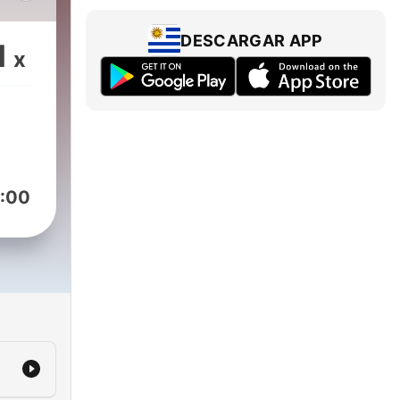
han
DESCARGAR APP
1
x
ene
olm,
:00