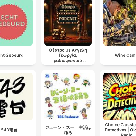
Θέατρο με Αγγελή
ht Gebeurd
Γεωργία,
Wine Cam
ραδιοφωνικά
θεατρικά έργα
Choice Classic
ジェーン・スー 生活は
543電台
Detectives | O
踊る
Radio