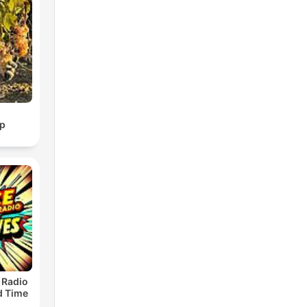
p
 Radio
ld Time