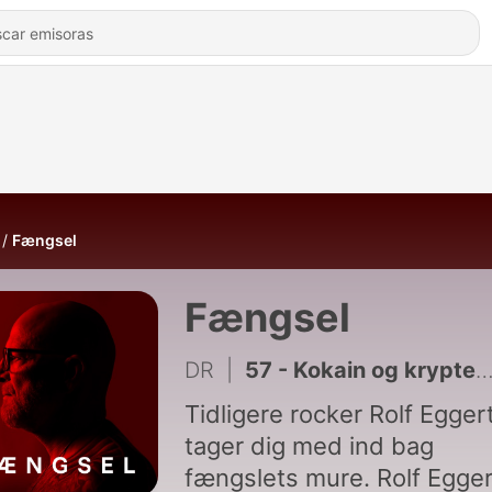
Fængsel
Fængsel
DR
|
57 - Kokain og krypterede telefoner
Tidligere rocker Rolf Egger
tager dig med ind bag
fængslets mure. Rolf Egger