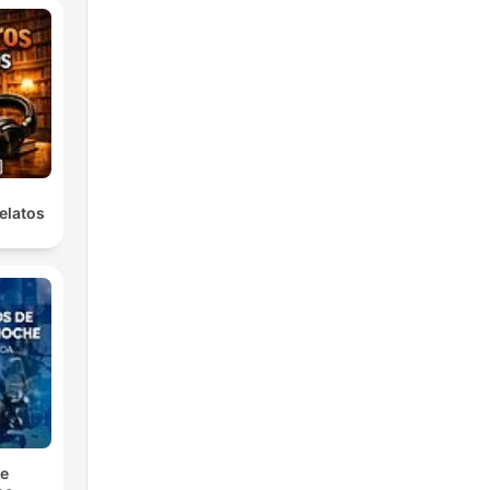
elatos
de