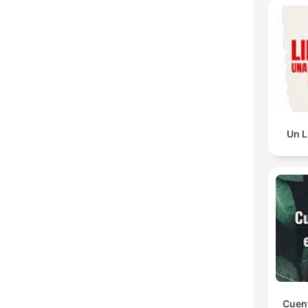
Un L
Cuen