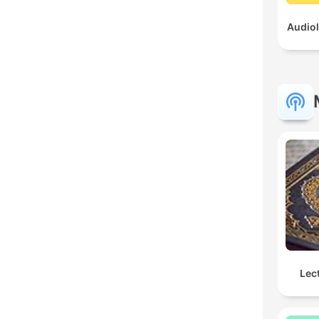
Audiol
Lec