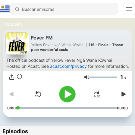
Podcasts
Fever FM
Yellow Fev er Ngā Wana Kōwhai
|
116 - Finale - Those
poor wonderful souls
The offical podcast of Yellow Fev
er Ngā Wana Kōwhai
Hosted on Acast. See
acast.com/privacy
for more information.
1
x
Volumen
00:00
00:00
Episodios