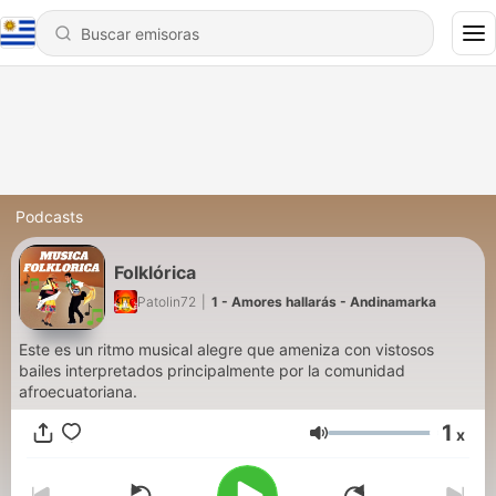
Podcasts
Folklórica
Patolin72
|
1 - Amores hallarás - Andinamarka
Este es un ritmo musical alegre que ameniza con vistosos
bailes interpretados principalmente por la comunidad
afroecuatoriana.
1
x
Volumen