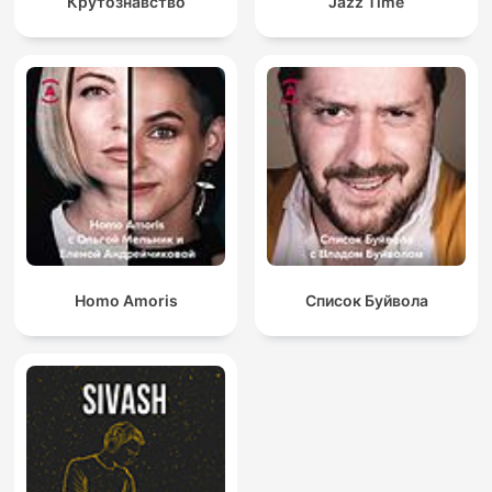
Крутознавство
Jazz Time
Homo Amoris
Список Буйвола