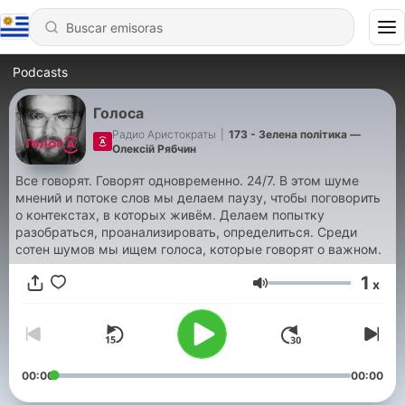
Podcasts
Голоса
Радио Аристократы
|
173 - Зелена політика —
Олексій Рябчин
Все говорят. Говорят одновременно. 24/7. В этом шуме
мнений и потоке слов мы делаем паузу, чтобы поговорить
о контекстах, в которых живём. Делаем попытку
разобраться, проанализировать, определиться. Среди
сотен шумов мы ищем голоса, которые говорят о важном.
1
x
Volumen
00:00
00:00