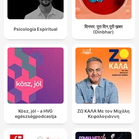
दिनभर: पूरा दिन,पूरी ख़बर
Psicología Espiritual
(Dinbhar)
Kösz, jól - a HVG
ΖΩ ΚΑΛΑ Με τον Μιχάλη
egészségpodcastja
Κεφαλογιάννη