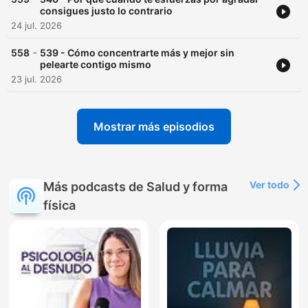
¿Te apuntas?
consigues justo lo contrario
24 jul. 2026
Conviértete en un supporter de este podcast:
-
558
539 - Cómo concentrarte más y mejor sin
https://www.spreaker.com/podcast/ideas-para-vivir-mejor-
pelearte contigo mismo
-5343176/support
.
23 jul. 2026
Mostrar más episodios
Ver todo
Más podcasts de Salud y forma
física