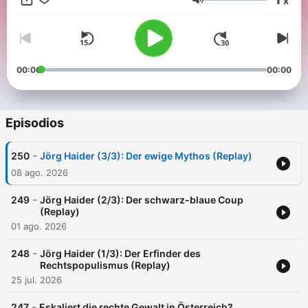
x
Volumen
00:00
00:00
Episodios
-
250
Jörg Haider (3/3): Der ewige Mythos (Replay)
08 ago. 2026
-
249
Jörg Haider (2/3): Der schwarz-blaue Coup
(Replay)
01 ago. 2026
-
248
Jörg Haider (1/3): Der Erfinder des
Rechtspopulismus (Replay)
25 jul. 2026
-
247
Eskaliert die rechte Gewalt in Österreich?