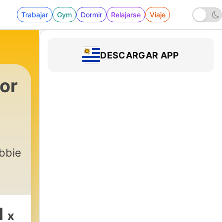
Trabajar
Gym
Dormir
Relajarse
Viaje
DESCARGAR APP
for
bbie
1
x