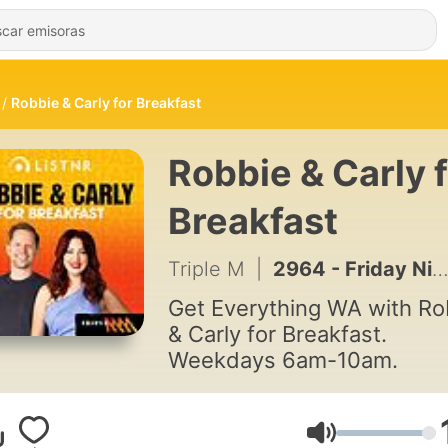
Robbie & Carly for Breakfast
Robbie & Carly 
Breakfast
Triple M
|
2964 - Friday Night Footy - Channel's 7 Al Nicholson
Get Everything WA with Ro
& Carly for Breakfast.
Weekdays 6am-10am.
Volumen