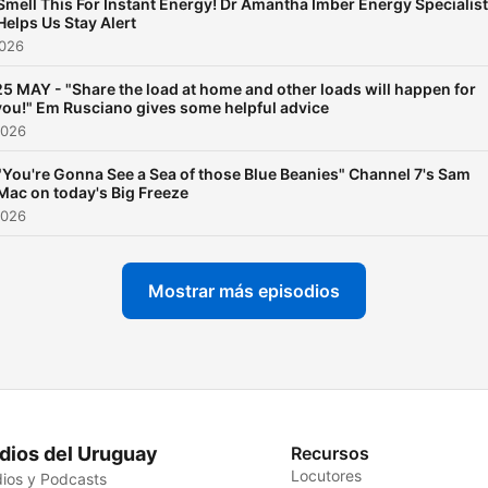
Smell This For Instant Energy! Dr Amantha Imber Energy Specialist
Helps Us Stay Alert
2026
25 MAY - "Share the load at home and other loads will happen for
you!" Em Rusciano gives some helpful advice
2026
"You're Gonna See a Sea of those Blue Beanies" Channel 7's Sam
Mac on today's Big Freeze
2026
Mostrar más episodios
dios del Uruguay
Recursos
Locutores
ios y Podcasts