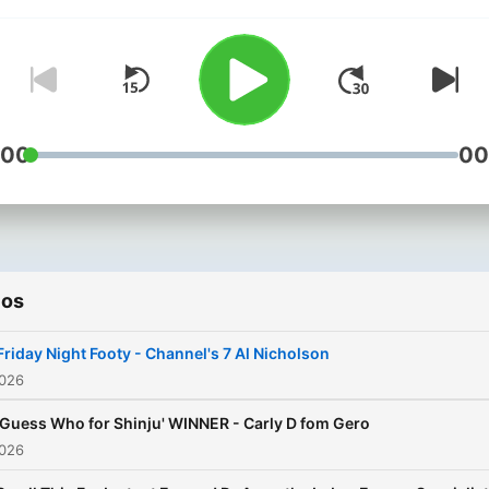
:00
00
ios
Friday Night Footy - Channel's 7 Al Nicholson
2026
'Guess Who for Shinju' WINNER - Carly D fom Gero
2026