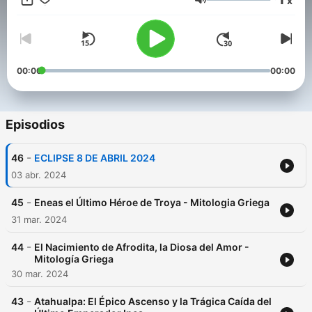
x
https://www.spreaker.com/podcast/mitologia-universal-
Volumen
-5924130/support
.
00:00
00:00
Episodios
-
46
ECLIPSE 8 DE ABRIL 2024
03 abr. 2024
-
45
Eneas el Último Héroe de Troya - Mitologia Griega
31 mar. 2024
-
44
El Nacimiento de Afrodita, la Diosa del Amor -
Mitología Griega
30 mar. 2024
-
43
Atahualpa: El Épico Ascenso y la Trágica Caída del