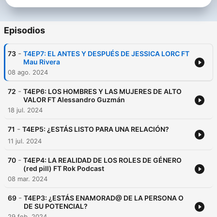
Episodios
-
73
T4EP7: EL ANTES Y DESPUÉS DE JESSICA LORC FT
Mau Rivera
08 ago. 2024
-
72
T4EP6: LOS HOMBRES Y LAS MUJERES DE ALTO
VALOR FT Alessandro Guzmán
18 jul. 2024
-
71
T4EP5: ¿ESTÁS LISTO PARA UNA RELACIÓN?
11 jul. 2024
-
70
T4EP4: LA REALIDAD DE LOS ROLES DE GÉNERO
(red pill) FT Rok Podcast
08 mar. 2024
-
69
T4EP3: ¿ESTÁS ENAMORAD@ DE LA PERSONA O
DE SU POTENCIAL?
29 feb. 2024