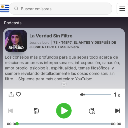
Podcasts
La Verdad Sin Filtro
Jessica Lorc
|
73 - T4EP7: EL ANTES Y DESPUÉS DE
JESSICA LORC FT Mau Rivera
Los consejos más profundos para que sepas todo acerca de
relaciones amorosas interpersonales, introspección, sanación,
amor propio, psicología, espiritualidad, temas filosóficos, y
siempre revelando detalladamente las cosas como son: sin
filtro. - Sígueme para más contenido: YouTube:
https://www.youtube.com/@lvsfpod IG: @jessicaalorc |
@lvsfpod TT: @jessicaloorc | @lvsfpod FB: La Verdad Sin Filtro
1
x
Volumen
00:00
00:00