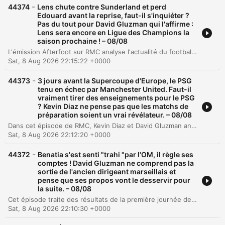
-
44374
Lens chute contre Sunderland et perd
Edouard avant la reprise, faut-il s'inquiéter ?
Pas du tout pour David Gluzman qui l'affirme :
Lens sera encore en Ligue des Champions la
saison prochaine ! – 08/08
L'émission Afterfoot sur RMC analyse l'actualité du football français, avec un focus particulier sur la préparation du RC Lens avant le Trophée des Champions face au PSG. Les chroniqueurs abordent les enjeux de la blessure d'Hudson-Edouard, le changement d'entraîneur avec l'arrivée de Topmoller et la stratégie de recrutement efficace du club nordiste. Le débat s'étend également aux performances de Sunderland, au départ de Thomas Meunier de Lille et aux prédictions audacieuses concernant les futures qualifications européennes des clubs de Ligue 1.
Sat, 8 Aug 2026 22:15:22 +0000
-
44373
3 jours avant la Supercoupe d'Europe, le PSG
tenu en échec par Manchester United. Faut-il
vraiment tirer des enseignements pour le PSG
? Kevin Diaz ne pense pas que les matchs de
préparation soient un vrai révélateur. – 08/08
Dans cet épisode de RMC, Kevin Diaz et David Gluzman analysent l'actualité du Paris Saint-Germain, notamment le récent match nul face à Manchester United et les perspectives pour la Super Coupe d'Europe contre Aston Villa. La discussion s'étend au marché des transferts avec l'éventuelle arrivée de Ferran Torres au PSG, abordant son profil tactique de faux neuf et sa compatibilité avec le système de Luis Enrique. Le débat dévie ensuite vers une réflexion plus légère sur les générations, comparant le jargon technique des joueurs de football moderne (issu de FIFA) aux anciens jeux de société comme la bataille navale ou le Monopoly. Les chroniqueurs partagent leurs anecdotes personnelles sur l'éducation et l'importance de l'honnêteté dans le jeu.
Sat, 8 Aug 2026 22:12:20 +0000
-
44372
Benatia s'est senti "trahi "par l'OM, il règle ses
comptes ! David Gluzman ne comprend pas la
sortie de l'ancien dirigeant marseillais et
pense que ses propos vont le desservir pour
la suite. – 08/08
Cet épisode traite des résultats de la première journée de Ligue 2 et analyse en profondeur l'interview polémique de Mehdi Benatia concernant son départ de l'Olympique de Marseille. Les chroniqueurs débattent de sa communication, de sa responsabilité dans les échecs récents du club et de la gestion financière de l'institution. La discussion explore également les défis du management au sein de l'OM, critiquant le manque d'intelligence émotionnelle et l'impact de l'ego des dirigeants. Le débat s'étend à la responsabilité partagée entre les cadres sportifs et la direction, tout en évoquant les incertitudes liées aux performances de l'équipe.
Sat, 8 Aug 2026 22:10:30 +0000