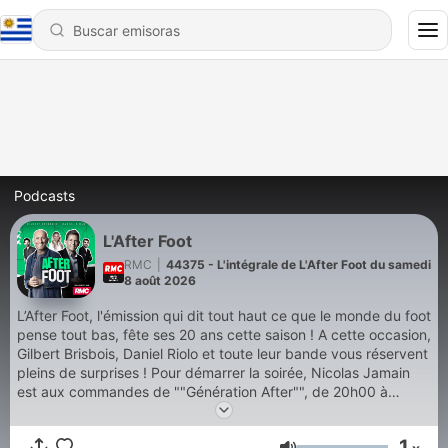
Podcasts
L'After Foot
RMC
|
44375 - L'intégrale de L'After Foot du samedi
8 août 2026
L’After Foot, l'émission qui dit tout haut ce que le monde du foot
pense tout bas, fête ses 20 ans cette saison ! A cette occasion,
Gilbert Brisbois, Daniel Riolo et toute leur bande vous réservent
pleins de surprises ! Pour démarrer la soirée, Nicolas Jamain
est aux commandes de ""Génération After"", de 20h00 à
22h00. Une émission composée de chroniqueurs qui ont
grandis avec l'After : Walid Acherchour, Kevin Diaz, Jimmy
1