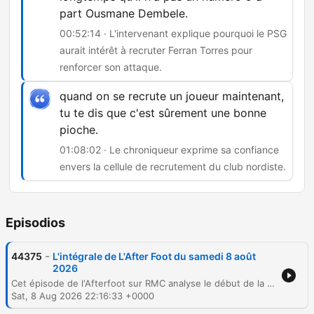
part Ousmane Dembele.
00:52:14 · L'intervenant explique pourquoi le PSG
aurait intérêt à recruter Ferran Torres pour
renforcer son attaque.
quand on se recrute un joueur maintenant,
tu te dis que c'est sûrement une bonne
pioche.
01:08:02 · Le chroniqueur exprime sa confiance
envers la cellule de recrutement du club nordiste.
Episodios
-
44375
L'intégrale de L'After Foot du samedi 8 août
2026
Cet épisode de l'Afterfoot sur RMC analyse le début de la saison de Ligue 2, avec un focus sur la domination de Saint-Étienne et sa solidité structurelle. La discussion aborde également les enjeux défensifs en club et les tensions au sein de l'Olympique de Marseille, notamment à travers l'interview polémique de Mehdi Benatia concernant son départ. Le débat se poursuit sur la gestion institutionnelle de l'OM et les stratégies de communication des dirigeants. Enfin, les chroniqueurs scrutent le mercato du PSG avec le dossier Ferran Torres, avant de conclure sur la réussite du modèle sportif et financier du RC Lens.
Sat, 8 Aug 2026 22:16:33 +0000