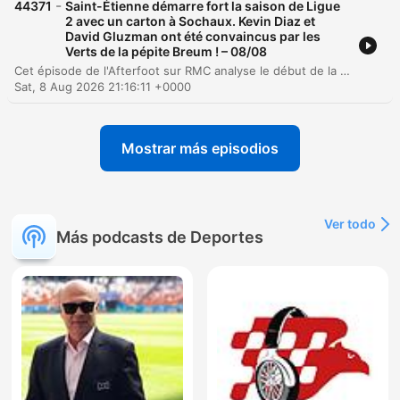
-
44371
Saint-Étienne démarre fort la saison de Ligue
2 avec un carton à Sochaux. Kevin Diaz et
David Gluzman ont été convaincus par les
Verts de la pépite Breum ! – 08/08
Cet épisode de l'Afterfoot sur RMC analyse le début de la saison de Ligue 2, avec un focus particulier sur la victoire impressionnante de Saint-Étienne face à Sochaux. Les chroniqueurs examinent la solidité de l'effectif stéphanois et sa domination financière et structurelle dans la division. L'échange aborde également les enjeux liés au poste de gardien de but après l'ère Stéphane Ruffier, ainsi que les tensions liées à la gestion du FC Metz.
Sat, 8 Aug 2026 21:16:11 +0000
Mostrar más episodios
Ver todo
Más podcasts de Deportes