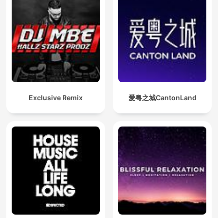
Exclusive Remix
爱粤之城CantonLand