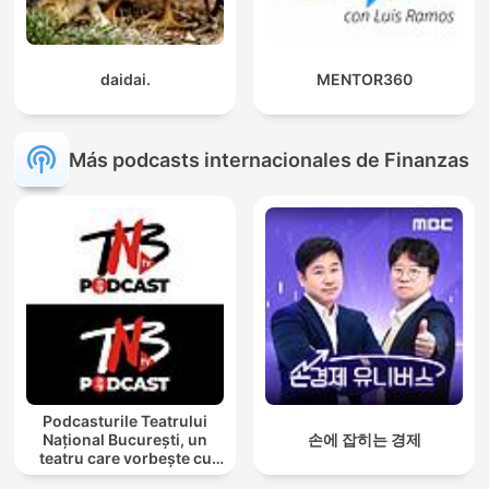
daidai.
MENTOR360
Más podcasts internacionales de Finanzas
Podcasturile Teatrului
Național București, un
손에 잡히는 경제
teatru care vorbește cu
tine