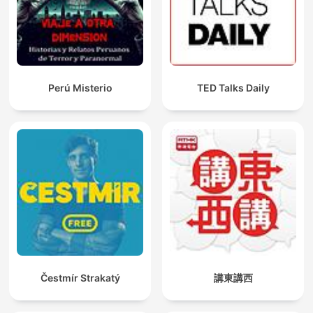
Perú Misterio
TED Talks Daily
Čestmír Strakatý
講東講西