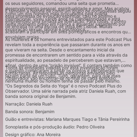
os seus seguidores, comandou uma seita que prometia
desenvolvimento pessoal, espiritualidade e amor. Mas acabou
É também a história de como um grupo de portuguesas seguiu
como um dos homens mais procurados pela polícia
essa promessa de evolução espiritual, caiu no abismo e
internacional, viveu vários anos na clandestinidade e está
empreendeu uma jornada de libertação. Para todas, o ponto
neste momento preso em França a aguardar julgamento por
de entrada foi uma escola de yoga em Lisboa. Muitas
exploração sexual, laboral e psicológica.
acabaram a participar em sites pornográficos e encontros que
envolviam orgias.
As mulheres e os homens entrevistados para este Podcast Plus
revelam toda a experiência que passaram durante os anos em
que viveram na seita. Desde o encantamento inicial da
promessa de encontrarem um sentido para a vida através da
espiritualidade, ao pesadelo de perceberem que estavam,
afinal, dentro de uma “prisão invisível”. E contam também como
Todos as entidades visadas por esta investigação foram
e quando começaram a juntar os pontos e perceberam que
contactadas. As respostas às perguntas enviadas pelo
faziam parte de um culto. Tudo, garantem, para que mais
Observador vão encontrar-se no final de cada episódio.
nenhuma mulher ou homem tenha de passar pelo mesmo.
“Os Segredos da Seita do Yoga” é o novo Podcast Plus do
Observador. Uma série narrada pela atriz Daniela Ruah, com
banda sonora original de Benjamim.
Narração: Daniela Ruah
Banda sonora: Benjamim
Guião e entrevistas: Mariana Marques Tiago e Tânia Pereirinha
Sonoplastia e pós-produção áudio: Pedro Oliveira
Design gráfico: Ana Moreira