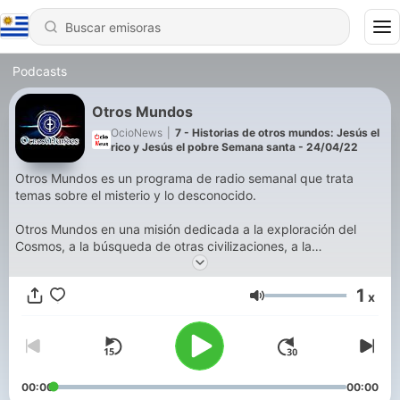
Podcasts
Otros Mundos
OcioNews
|
7 - Historias de otros mundos: Jesús el
rico y Jesús el pobre Semana santa - 24/04/22
Otros Mundos es un programa de radio semanal que trata
temas sobre el misterio y lo desconocido.
Otros Mundos en una misión dedicada a la exploración del
Cosmos, a la búsqueda de otras civilizaciones, a la
investigación del más allá, al descubrimiento de nuevos
enigmas y misterios, y alcanzar esos horizontes donde nadie
1
x
ha podido llegar.
Volumen
Además, es el programa que más años lleva en antena,
ininterrumpidamente, dentro del ámbito del misterio en España.
Concretamente, 25 años.
00:00
00:00