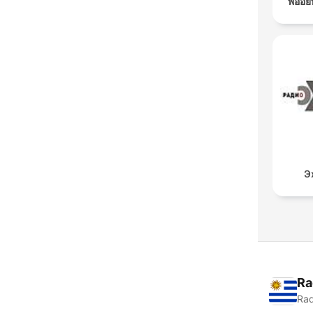
พี่อ้
Э
Ra
Rad