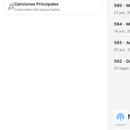
Canciones Principales
-
595
M
Canciones más escuchadas
21 jun. 
-
594
M
14 jun. 
-
593
A
07 jun. 
-
592
D
31 mayo