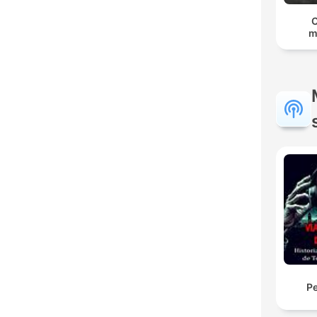
C
m
Pe