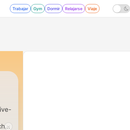
Trabajar
Gym
Dormir
Relajarse
Viaje
|
596 - Barbara Buser und Sascha 
ive-
che