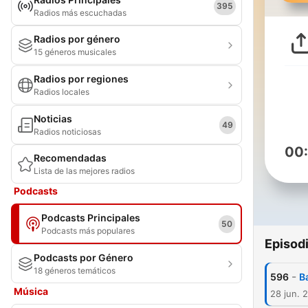
395
Radios más escuchadas
Radios por género
15 géneros musicales
Radios por regiones
Radios locales
Noticias
49
Radios noticiosas
00
Recomendadas
Lista de las mejores radios
Podcasts
Podcasts Principales
50
Podcasts más populares
Episod
Podcasts por Género
18 géneros temáticos
-
596
B
Música
28 jun. 