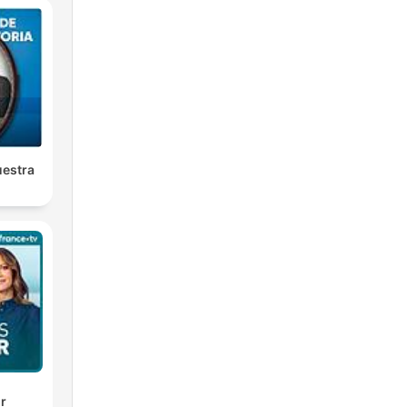
uestra
ir