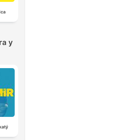
ica
ra y
katý