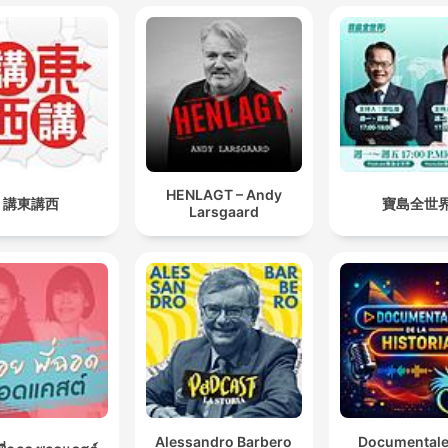
HENLAGT – Andy
講東講西
寶島全世
Larsgaard
Alessandro Barbero
Documentale