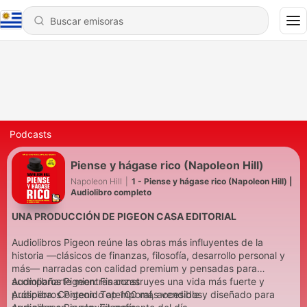
Podcasts
Piense y hágase rico (Napoleon Hill)
Napoleon Hill
|
1 - Piense y hágase rico (Napoleon Hill) |
Audiolibro completo
UNA PRODUCCIÓN DE PIGEON CASA EDITORIAL
Audiolibros Pigeon reúne las obras más influyentes de la
historia —clásicos de finanzas, filosofía, desarrollo personal y
más— narradas con calidad premium y pensadas para
acompañarte mientras construyes una vida más fuerte y
Audiolibros Pigeon: Finanzas
próspera. Contenido atemporal, accesible y diseñado para
Audiolibros Pigeon: Top 100 más vendidos