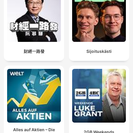
財經一路發
Sijoituskästi
Alles auf Aktien – Die
2GB Weekends