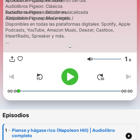
aprender en cualquier momento del día.
Audiolibros Pigeon: Filosofía
Audiolibros Pigeon: Clásicos
Escucha nuestras colecciones:
Audiolibros Pigeon: Edición musicalizada
(Disponibles en español e inglés.)
Audiolibros Pigeon: Resúmenes
Disponibles en todas las plataformas digitales: Spotify, Apple
Podcasts, YouTube, Amazon Music, Deezer, Castbox,
iHeartRadio, Spreaker y más.
🎧 Producido por Pigeon Casa Editorial – Dando vida a los
grandes clásicos del mundo.
1
x
📚 Nuevos audiolibros cada semana.
Volumen
📎 Síguenos en Instagram & TikTok: @PigeonCasaEditorial
Conviértete en un supporter de este podcast:
https://www.spreaker.com/podcast/piense-y-hagase-rico-
napoleon-hill--6563214/support
.
00:00
00:00
Episodios
-
1
Piense y hágase rico (Napoleon Hill) | Audiolibro
completo