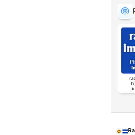
ra
l
i
Ra