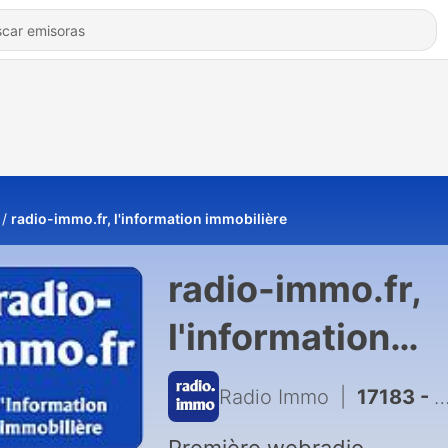
radio-immo.fr, l'information immobilière
radio-immo.fr,
l'information
immobilière
Radio Immo
|
17183 - Revue de presse du 26 Juillet 2026 - Express Immo by Evidence