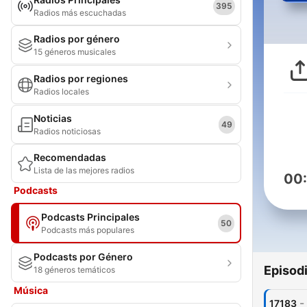
395
Radios más escuchadas
Radios por género
15 géneros musicales
Radios por regiones
Radios locales
Noticias
49
Radios noticiosas
Recomendadas
Lista de las mejores radios
00
Podcasts
Podcasts Principales
50
Podcasts más populares
Podcasts por Género
Episod
18 géneros temáticos
Música
-
17183