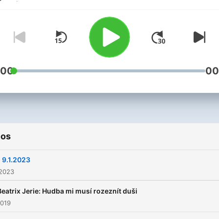
:00
00
ios
- 9.1.2023
 2023
Beatrix Jerie: Hudba mi musí rozeznít duši
2019