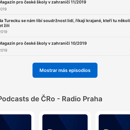
Magazín pro české školy v zahraničí 11/2019
2019
a Turecku se nám líbí soudržnost lidí, říkají krajané, kteří tu někol
et žili
2019
Magazín pro české školy v zahraničí 10/2019
2019
Mostrar más episodios
Podcasts de ČRo - Radio Praha