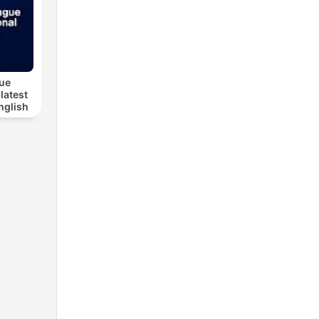
ue
 latest
nglish