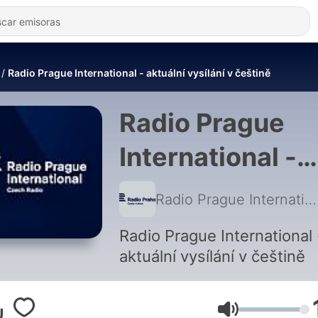
Radio Prague International - aktuální vysílání v češtině
Radio Prague
International -
aktuální vysílání
Radio Prague International
češtině
Radio Prague International 
aktuální vysílání v češtině
Volumen