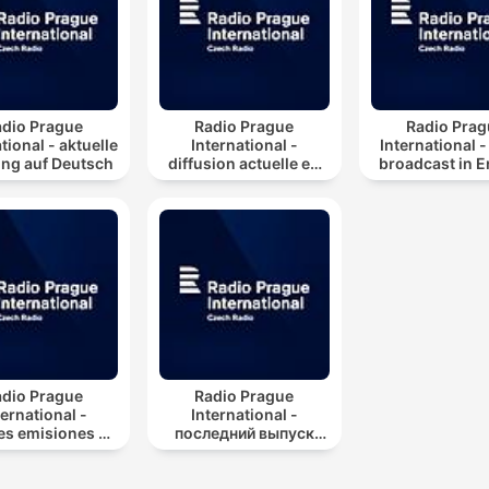
adio Prague
Radio Prague
Radio Prag
tional - aktuelle
International -
International -
ng auf Deutsch
diffusion actuelle en
broadcast in E
français
adio Prague
Radio Prague
ternational -
International -
es emisiones en
последний выпуск
espaňol
нашей программы на
русском языке