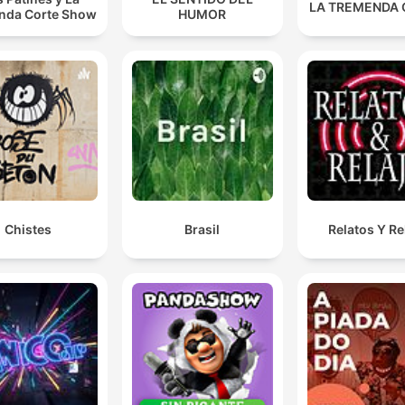
LA TREMENDA
nda Corte Show
HUMOR
Chistes
Brasil
Relatos Y Re