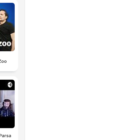
Zoo
Parsa