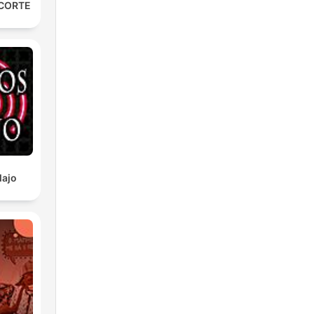
 CORTE
lajo