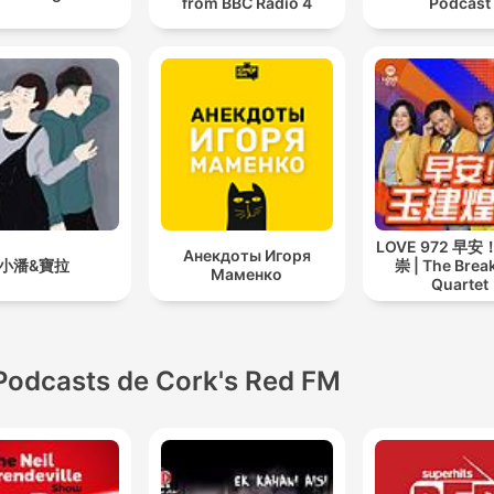
from BBC Radio 4
Podcast
LOVE 972 早
Анекдоты Игоря
小潘&寶拉
崇 | The Brea
Маменко
Quartet
Podcasts de Cork's Red FM