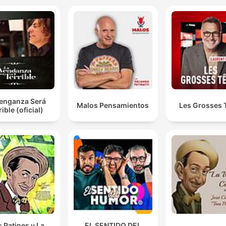
Venganza Será
Malos Pensamientos
Les Grosses 
rible (oficial)
s Patines y La
EL SENTIDO DEL