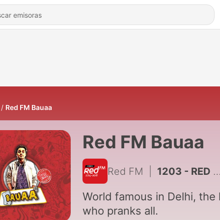
Red FM Bauaa
Red FM Bauaa
Red FM
|
1203 - RED FM BAUAA :- RJ RAUNAC AND BAUAA KUCH COMMON CHEEZEIN
World famous in Delhi, the 
who pranks all.