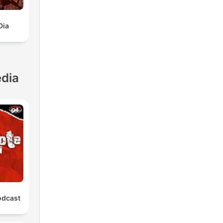
Dia
dia
odcast