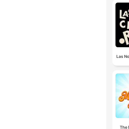
Las N
The 