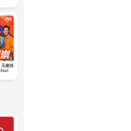
安！玉建煌
kfast